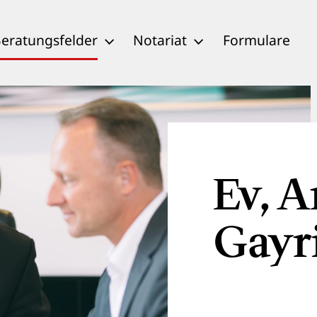
eratungsfelder
Notariat
Formulare
Ev, A
Gayr