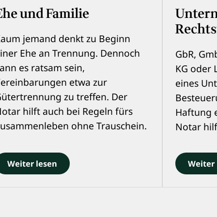
Ehe und Familie
Unter
Recht
aum jemand denkt zu Beginn
iner Ehe an Trennung. Dennoch
GbR, Gmb
ann es ratsam sein,
KG oder 
ereinbarungen etwa zur
eines Un
ütertrennung zu treffen. Der
Besteuer
otar hilft auch bei Regeln fürs
Haftung 
usammenleben ohne Trauschein.
Notar hil
Weiter lesen
Weiter