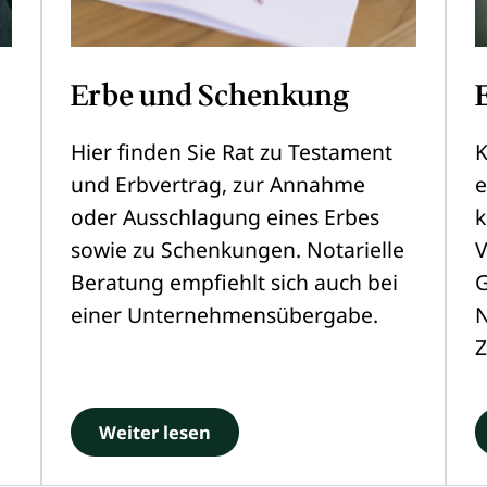
Erbe und Schenkung
Hier finden Sie Rat zu Testament
K
und Erbvertrag, zur Annahme
e
oder Ausschlagung eines Erbes
k
sowie zu Schenkungen. Notarielle
V
Beratung empfiehlt sich auch bei
G
einer Unternehmensübergabe.
N
Z
Weiter lesen