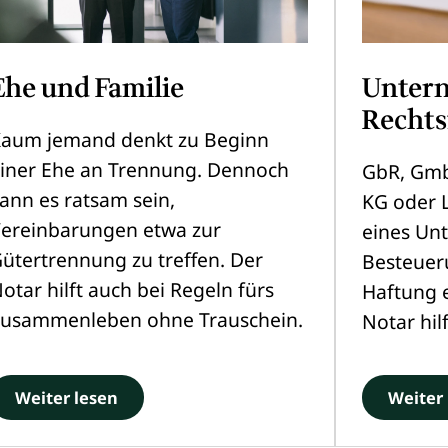
Ehe und Familie
Unter
Recht
aum jemand denkt zu Beginn
iner Ehe an Trennung. Dennoch
GbR, Gmb
ann es ratsam sein,
KG oder 
ereinbarungen etwa zur
eines Un
ütertrennung zu treffen. Der
Besteuer
otar hilft auch bei Regeln fürs
Haftung 
usammenleben ohne Trauschein.
Notar hil
Weiter lesen
Weiter