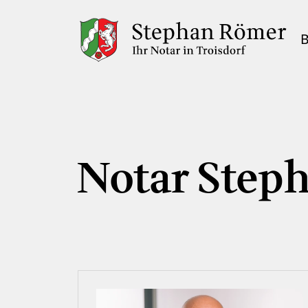
B
Notar Step