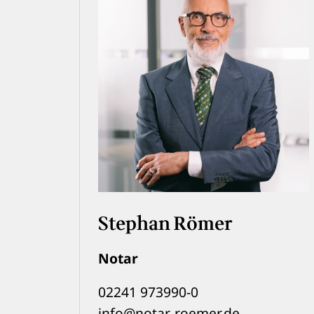
Stephan Römer
Notar
02241 973990-0
info@notar-roemer.de