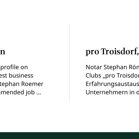
In
pro Troisdor
profile on
Notar Stephan Röm
gest business
Clubs „pro Troisdo
 Stephan Roemer
Erfahrungsaustaus
ommended job …
Unternehmern in d